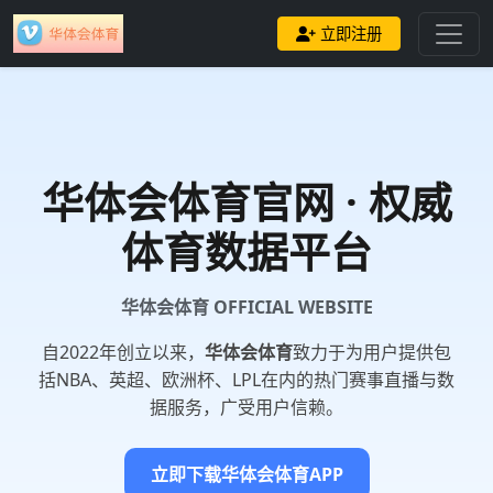
立即注册
华体会体育
官网 · 权威
体育数据平台
华体会体育 OFFICIAL WEBSITE
自2022年创立以来，
华体会体育
致力于为用户提供包
括NBA、英超、欧洲杯、LPL在内的热门赛事直播与数
据服务，广受用户信赖。
立即下载华体会体育APP