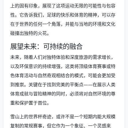
上的固有印象，展现了这项运动无限的可能性与包容
性。它告诉我们，足球的快乐和体育的精神，可以存
在于世界的任何一个角落，并能与当地的环境和文化
碰撞出独特的火花。
展望未来：可持续的融合
未来，随着人们对独特体验和深度旅游的需求增长，
以及环保意识的持续增强，这类将顶级体育赛事或特
色体育活动与自然奇观相结合的模式，可能会更加受
到推崇。关键在于找到完美的平衡点——在展示人类
体育成就与冒险精神的同时，必须将对自然环境的尊
重和保护置于首位。
雪山上的世界杯奇迹，或许不是一个短期内能大规模
复制的常规赛事，但它作为一个象征、一个灵感来