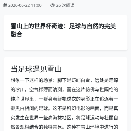
2026-06-22 11:00
26 次阅读
雪山上的世界杯奇迹：足球与自然的完美
融合
当足球遇见雪山
想象一下这样的场景：脚下是皑皑白雪，远处是连绵
的冰川，空气稀薄而清冽，而在这片仿佛与世隔绝的
纯净世界里，一群身着鲜艳球衣的身影正在追逐着一
颗黑白相间的足球。这不是科幻电影的画面，而是真
实发生在世界一些高海拔地区，将足球运动与壮丽自
然景观相结合的独特景象。这种在雪山环境中进行的