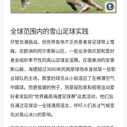
全球范围内的雪山足球实践
尽管充满挑战，但世界各地不乏热爱者将足球带上雪
峰。在欧洲的阿尔卑斯山区，一些业余俱乐部和爱好
者会组织季节性的高山足球友谊赛。在南美洲的安第
斯山脉，海拔超过3000米的高原球场本身就是一些职
业球队的主场，那里的球员从小就适应了在稀薄空气
中踢球。而更极端的例子，则是探险家和极限运动爱
好者发起的“世界最高海拔足球赛”这类活动，他们旨
在通过足球这一全球通用语言，呼吁人们关注气候变
化对高山冰川的影响。